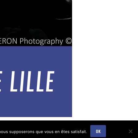
OK
, nous supposerons que vous en êtes satisfait.