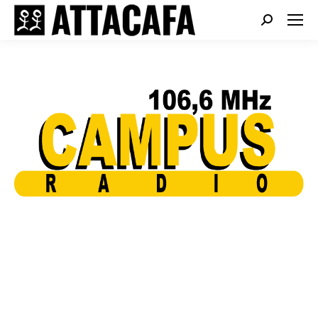
Search: