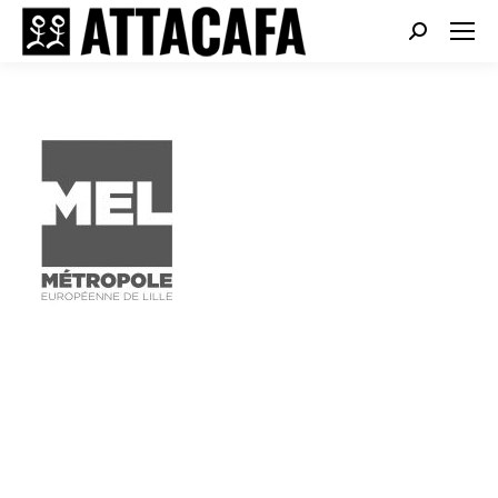
Search: