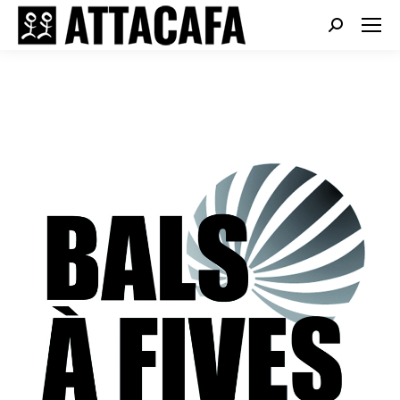
Search: