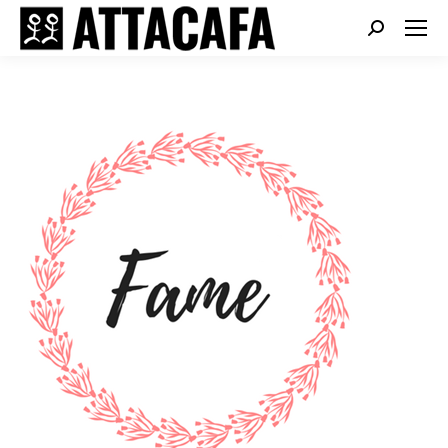
Search: