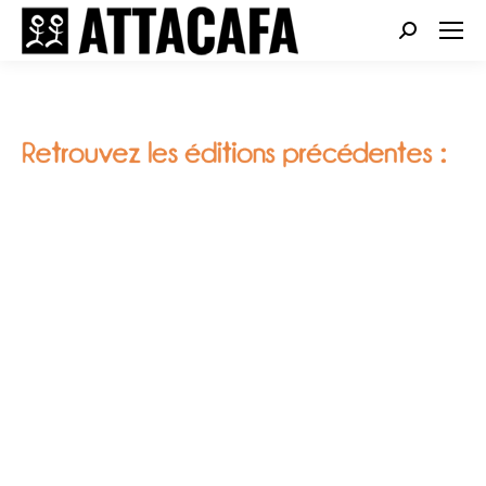
Search: