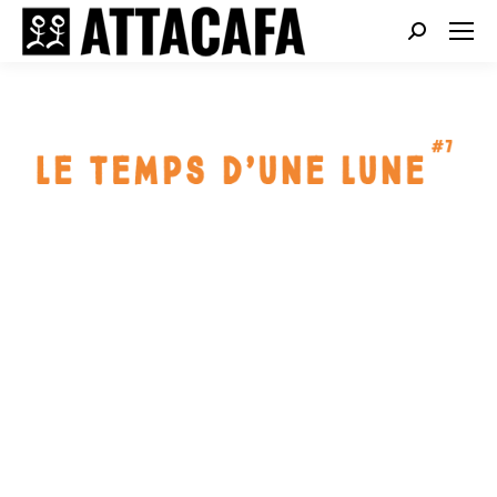
Search: