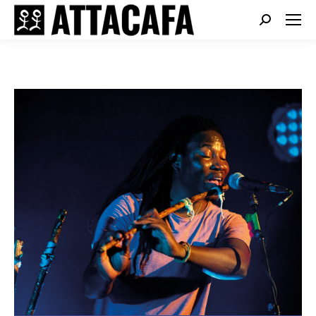
Search: