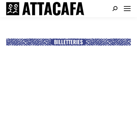
Search: