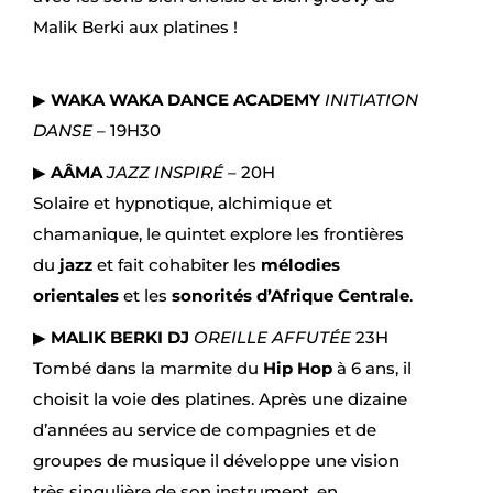
Malik Berki aux platines !
▶
WAKA WAKA DANCE ACADEMY
INITIATION
DANSE
– 19H30
▶
AÂMA
JAZZ INSPIR
É
–
20H
Solaire et hypnotique, alchimique et
chamanique, le quintet explore les frontières
du
jazz
et fait cohabiter les
mélodies
orientales
et les
s
onorités d’Afrique Centrale
.
▶
MALIK BERKI DJ
OREILLE AFFUT
É
E
23H
Tombé dans la marmite du
Hip Hop
à 6 ans, il
choisit la voie des platines. Après une dizaine
d’années au service de compagnies et de
groupes de musique il développe une vision
très singulière de son instrument, en