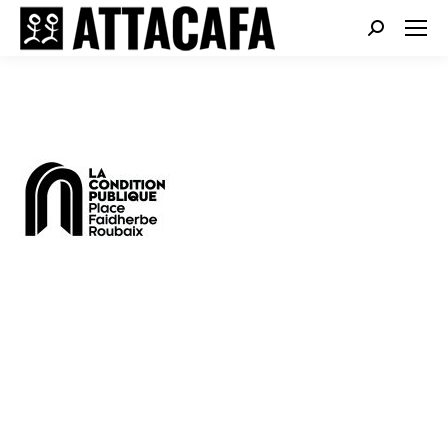
Search: